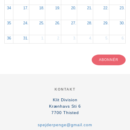
34
17.
18.
19.
20.
21.
22.
23.
35
24.
25.
26.
27.
28.
29.
30.
36
31.
1.
2.
3.
4.
5.
6.
ABONNÉR
KONTAKT
Klit Division
Krænhavs Sti 6
7700
Thisted
spejderpenge@gmail.com