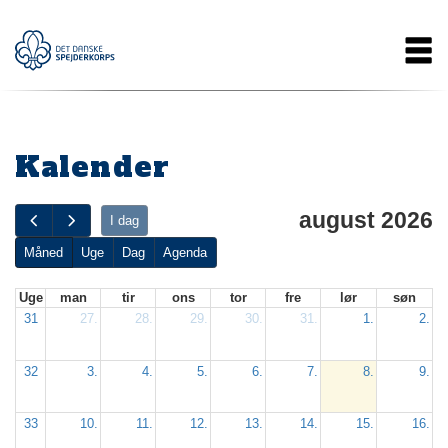
Gå
Main
til
hovedindhold
navigation
Kalender
august 2026
I dag
Måned
Uge
Dag
Agenda
Uge
man
tir
ons
tor
fre
lør
søn
31
27.
28.
29.
30.
31.
1.
2.
32
3.
4.
5.
6.
7.
8.
9.
33
10.
11.
12.
13.
14.
15.
16.